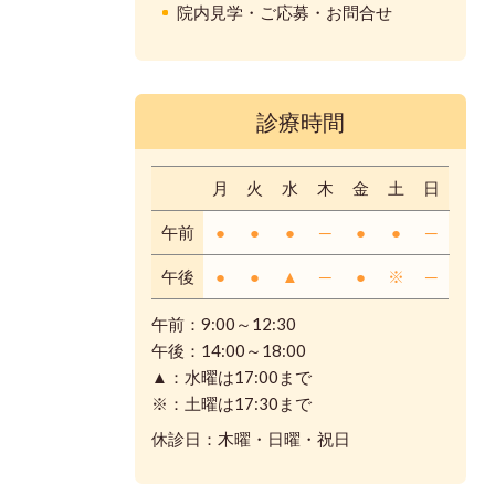
院内見学・ご応募・お問合せ
診療時間
月
火
水
木
金
土
日
午前
●
●
●
─
●
●
─
午後
●
●
▲
─
●
※
─
午前：9:00～12:30
午後：14:00～18:00
▲：水曜は17:00まで
※：土曜は17:30まで
休診日：木曜・日曜・祝日